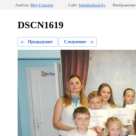
Альбом:
May Сoncerts
Сайт:
britishschool.by
Изображение:
DSCN1619
Предыдущее
Следующее