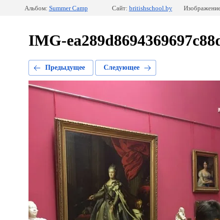
Альбом:
Summer Camp
Сайт:
britishschool.by
Изображение
IMG-ea289d8694369697c88d
Предыдущее
Следующее