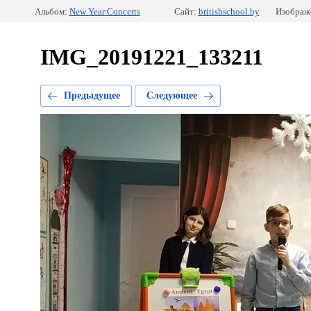
Альбом:
New Year Concerts
Сайт:
britishschool.by
Изображе
IMG_20191221_133211
Предыдущее
Следующее