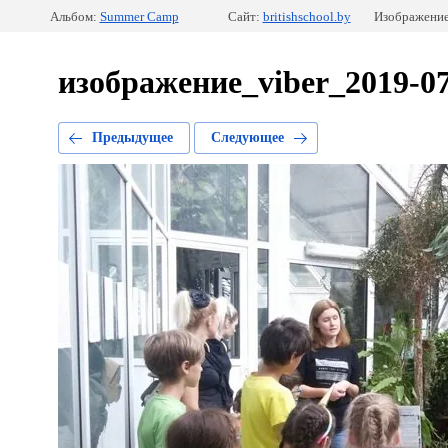
Альбом:
Summer Camp
Сайт:
britishschool.by
Изображение
изображение_viber_2019-07
Предыдущее
Следующее