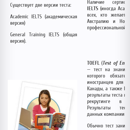
Наличие серти
Существует две версии теста:
IELTS
(иногда Academ
всех, кто желает 
Academic IELTS (академическая
Австралию и Нов
версия)
профессиональной м
General Training IELTS (общая
версия).
TOEFL
(
Test
of
Engl
— тест на знание 
которого обязате
иностранцев для п
Канады, а также Ев
результаты теста м
рекрутинге в з
Результаты те
данных компании 2 г
Обычно тест занима