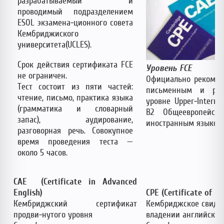
разрабатываемый и
проводимый подразделением
ESOL экзамена-ционного совета
Кембриджиского
университета(UCLES).
Срок действия сертификата FCE
Уровень FCE
не ограничен.
Официально рекоменд
Тест состоит из пяти частей:
письменным и раз
чтение, письмо, практика языка
уровне Upper-Interme
(грамматика и словарный
B2 Общеевропейск
запас), аудирование,
иностранным языком 
разговорная речь. Совокупное
время проведения теста —
около 5 часов.
CAE
(Certificate in Advanced
English)
CPE (Certificate of Pr
Кембриджский сертификат
Кембриджское свидет
продви-нутого уровня
владении английским