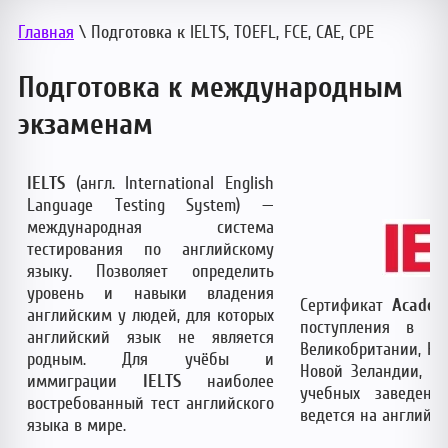
Главная
\ Подготовка к IELTS, TOEFL, FCE, CAE, CPE
Подготовка к международным
экзаменам
IELTS
(англ. International English
Language Testing System) —
международная система
тестирования по английскому
языку. Позволяет определить
уровень и навыки владения
Сертификат
Academi
английским у людей, для которых
поступления в ш
английский язык не является
Великобритании, Ка
родным. Для учёбы и
Новой Зеландии, ЮА
иммиграции
IELTS
наиболее
учебных заведени
востребованный тест английского
ведется на английск
языка в мире.