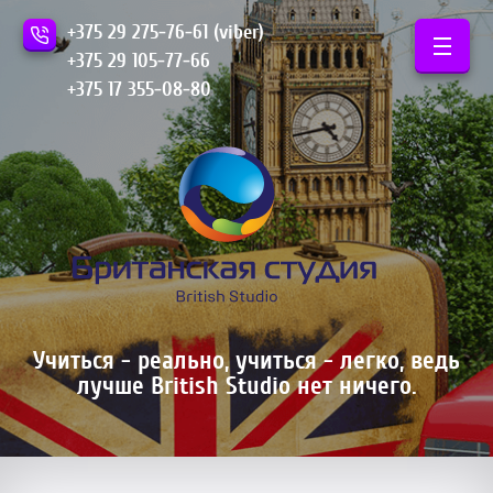
+375 29 275-76-61 (viber)
+375 29 105-77-66
+375 17 355-08-80
Учиться - реально, учиться - легко, ведь
лучше British Studio нет ничего.