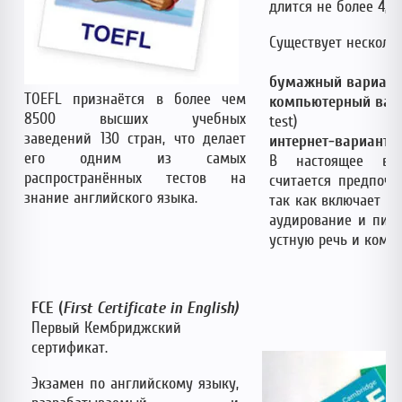
длится не более 4,5 
Существует нескольк
бумажный вариант
TOEFL признаётся в более чем
компьютерный вар
8500 высших учебных
test)
заведений 130 стран, что делает
интернет-вариант
(i
его одним из самых
В настоящее вре
распространённых тестов на
считается предпочт
знание английского языка.
так как включает за
аудирование и пись
устную речь и комб
FCE
(
First
Certificate
in
English
)
Первый Кембриджский
сертификат.
Экзамен по английскому языку,