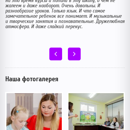
на это время курсы и попали в эту школу, о чем не
реко
жалеем и даже наоборот. Очень довольны. И
разнообразие уроков. Только язык. И что самое
замечательное ребенок все понимает. И музыкальные
и творческие занятия и познавательные. Дружелюбная
атмосфера. И даже сладкий перекус.
Наша фотогалерея