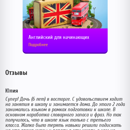
Английский для начинающих
Подробнее
Отзывы
Юлия
Свет
Супер! Дочь (6 лет) в восторге. С удовольствием ходит
Отли
на занятия в школу и занимается дома. До этого 2 года
Опыт
занимались языком в рамках подготовки к школе. В
на Ba
основном наработка словарного запаса и фраз. Но так
давн
получилось, что в школе язык только с третьего
детей
класса. Жалко было терять навыки решили подискать
сказ